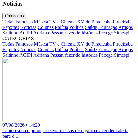
Noticias
Categorias
Todas
Famosos
Música
TV e Cinema
XV de Piracicaba
Piracicaba
Esportes
Noticias
Colunas
Polícia
Política
Saúde
Educação
Artigos
Saltinho
ACIPI
Adriana Passari fazendo histórias
Pecege
Simespi
CATEGORIAS
Todas
Famosos
Música
TV e Cinema
XV de Piracicaba
Piracicaba
Esportes
Noticias
Colunas
Polícia
Política
Saúde
Educação
Artigos
Saltinho
ACIPI
Adriana Passari fazendo histórias
Pecege
Simespi
07/08/2026 • 14:20
Tempo seco e poluição elevam casos de pigarro e acendem alerta
para d...