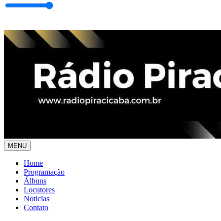
MENU
Home
Programação
Álbuns
Locutores
Noticias
Contato