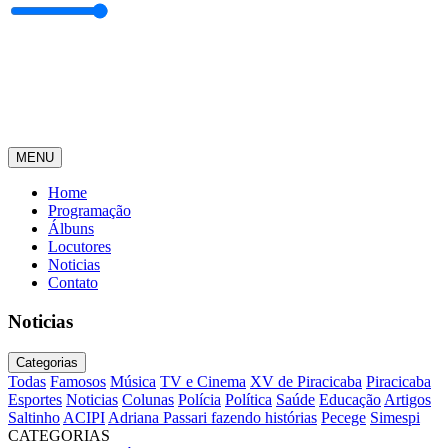
MENU
Home
Programação
Álbuns
Locutores
Noticias
Contato
Noticias
Categorias
Todas
Famosos
Música
TV e Cinema
XV de Piracicaba
Piracicaba
Esportes
Noticias
Colunas
Polícia
Política
Saúde
Educação
Artigos
Saltinho
ACIPI
Adriana Passari fazendo histórias
Pecege
Simespi
CATEGORIAS