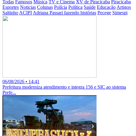
Todas
Famosos
Música
TV e Cinema
XV de Piracicaba
Piracicaba
Esportes
Noticias
Colunas
Polícia
Política
Saúde
Educação
Artigos
Saltinho
ACIPI
Adriana Passari fazendo histórias
Pecege
Simespi
06/08/2026 • 14:41
Prefeitura moderniza atendimento e integra 156 e SIC ao sistema
Prefe...