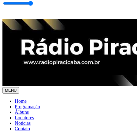
MENU
Home
Programação
Álbuns
Locutores
Noticias
Contato