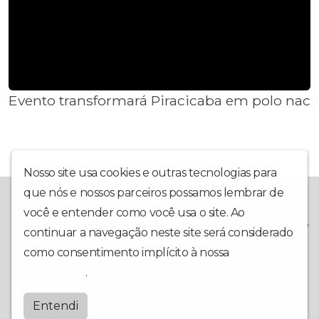
Evento transformará Piracicaba em polo nacio
Nosso site usa cookies e outras tecnologias para
que nós e nossos parceiros possamos lembrar de
A Rádio Piracicaba foi criada em outubro de 2020, e inaugurada
em 1º de março de 2021, com o intuito de trazer ao internauta
você e entender como você usa o site. Ao
sempre a melhor informação, com o Jornal A Hora da Notícia e o
continuar a navegação neste site será considerado
Programa de Esportes Resenha Esportiva. O site da rádio tem
como consentimento implícito à nossa
política de
uma programação repleta de musica e noticias sempre
atualizada.
privacidade
.
Radio Piracicaba
Entendi