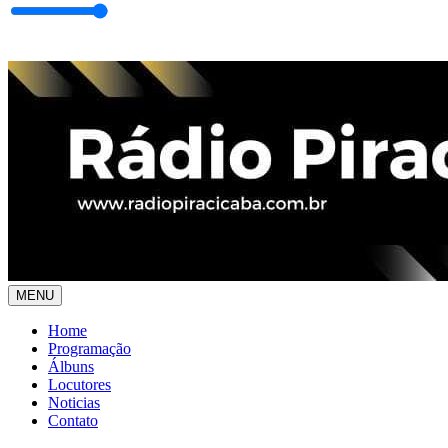
MENU
Home
Programação
Álbuns
Locutores
Noticias
Contato