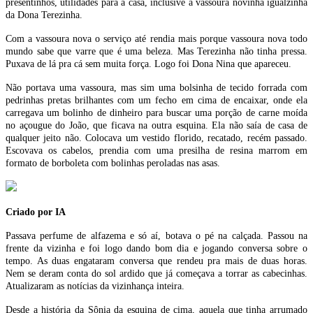
presentinhos, utilidades para a casa, inclusive a vassoura novinha igualzinha
da Dona Terezinha.
Com a vassoura nova o serviço até rendia mais porque vassoura nova todo
mundo sabe que varre que é uma beleza. Mas Terezinha não tinha pressa.
Puxava de lá pra cá sem muita força. Logo foi Dona Nina que apareceu.
Não portava uma vassoura, mas sim uma bolsinha de tecido forrada com
pedrinhas pretas brilhantes com um fecho em cima de encaixar, onde ela
carregava um bolinho de dinheiro para buscar uma porção de carne moída
no açougue do João, que ficava na outra esquina. Ela não saía de casa de
qualquer jeito não. Colocava um vestido florido, recatado, recém passado.
Escovava os cabelos, prendia com uma presilha de resina marrom em
formato de borboleta com bolinhas peroladas nas asas.
Criado por IA
Passava perfume de alfazema e só aí, botava o pé na calçada. Passou na
frente da vizinha e foi logo dando bom dia e jogando conversa sobre o
tempo. As duas engataram conversa que rendeu pra mais de duas horas.
Nem se deram conta do sol ardido que já começava a torrar as cabecinhas.
Atualizaram as notícias da vizinhança inteira.
Desde a história da Sônia da esquina de cima, aquela que tinha arrumado