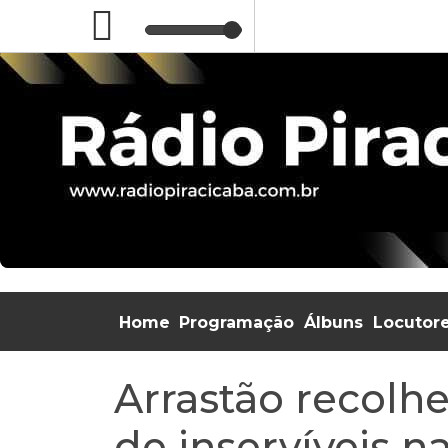
Home
Programação
Álbuns
Locutor
Arrastão recolh
de inservíveis na