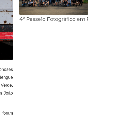
4º Passeio Fotográfico em Piracicaba
oonoses
 dengue
 Verde,
im João
, foram