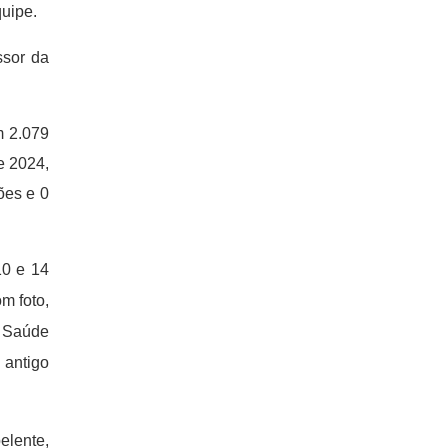
quipe.
ssor da
m 2.079
e 2024,
ões e 0
10 e 14
m foto,
e Saúde
 antigo
elente,