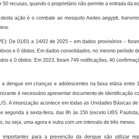
 50 recusas, quando o proprietário não permite a entrada da e
o desta ação é o combate ao mosquito Aedes aegypti, transmi
ana.
VE): De 01/01 a 14/02 de 2025 – em dados provisórios – fora
itivos e 0 óbitos. Em dados consolidados, no mesmo período d
ados e 0 óbitos. Em 2023, foram 749 notificações, 40 confirmaç
a a dengue em crianças e adolescentes na faixa etária entre 
izante é necessário apresentar documento de identificação co
SUS. A imunização acontece em todas as Unidades Básicas d
 segunda a sexta-feira, das 8h às 15h (exceto UBS Paulista,
, ou seja, uma agora e outra com um intervalo de três meses.
importantes para a prevenção da dengue são utilizar rep