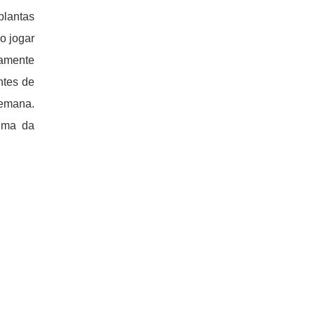
plantas
o jogar
damente
ntes de
semana.
ima da