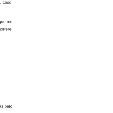
u caso,
 que me
orrerei
as pelo