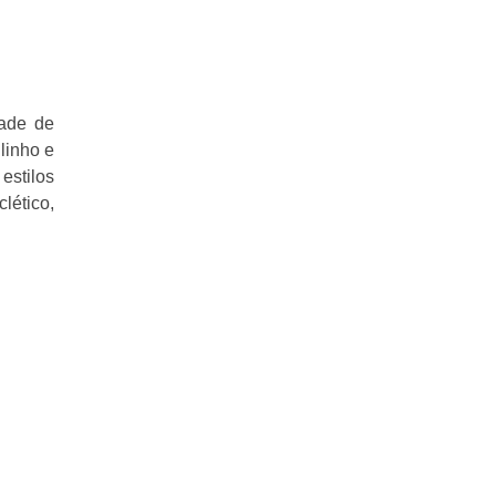
dade de
linho e
estilos
lético,