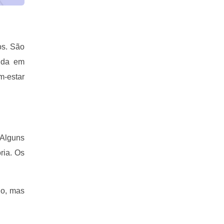
os. São
vida em
m-estar
 Alguns
ria. Os
ho, mas