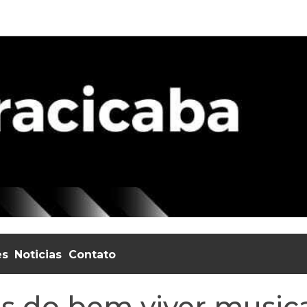
es
Noticias
Contato
as do bem viver music