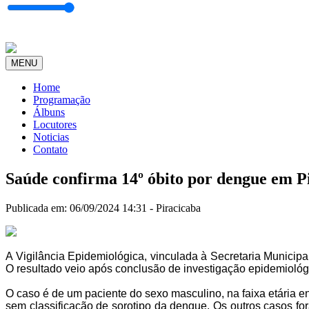
MENU
Home
Programação
Álbuns
Locutores
Noticias
Contato
Saúde confirma 14º óbito por dengue em P
Publicada em: 06/09/2024 14:31 -
Piracicaba
A Vigilância Epidemiológica, vinculada à Secretaria Municip
O resultado veio após conclusão de investigação epidemiológ
O caso é de um paciente do sexo masculino, na faixa etária e
sem classificação de sorotipo da dengue. Os outros casos f