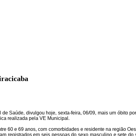
iracicaba
al de Saúde, divulgou hoje, sexta-feira, 06/09, mais um óbito 
ica realizada pela VE Municipal.
ntre 60 e 69 anos, com comorbidades e residente na região Oest
oram registrados em
seis
pessoas do sexo masculino e sete do s