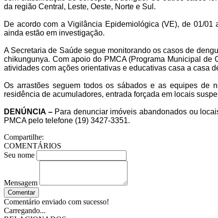
da região Central, Leste, Oeste, Norte e Sul.
De acordo com a Vigilância Epidemiológica (VE), de 01/01 a
ainda estão em investigação.
A Secretaria de Saúde segue monitorando os casos de dengue
chikungunya. Com apoio do PMCA (Programa Municipal de C
atividades com ações orientativas e educativas casa a casa d
Os arrastões seguem todos os sábados e as equipes de n
residência de acumuladores, entrada forçada em locais suspei
DENÚNCIA –
Para denunciar imóveis abandonados ou locais q
PMCA pelo telefone (19) 3427-3351.
Compartilhe:
COMENTÁRIOS
Seu nome
Mensagem
Comentar
Comentário enviado com sucesso!
Carregando...