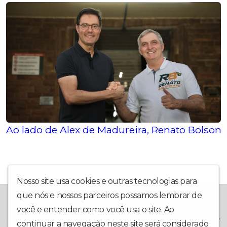
Ao lado de Alex de Madureira, Renato Bolsonar
Nosso site usa cookies e outras tecnologias para
que nós e nossos parceiros possamos lembrar de
A Rádio Piracicaba foi criada em outubro de 2020, e inaugurada
em 1º de março de 2021, com o intuito de trazer ao internauta
você e entender como você usa o site. Ao
sempre a melhor informação, com o Jornal A Hora da Notícia e o
continuar a navegação neste site será considerado