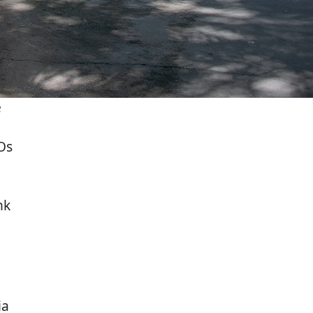
e
Os
nk
ia