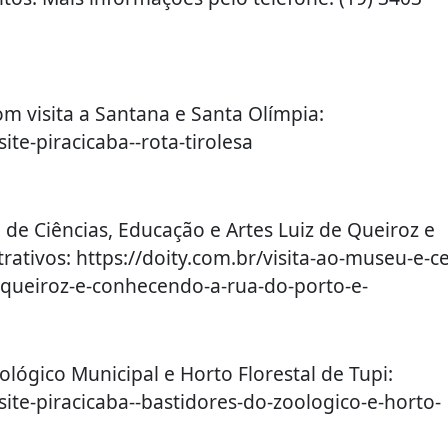
com visita a Santana e Santa Olímpia:
site-piracicaba--rota-tirolesa
o de Ciências, Educação e Artes Luiz de Queiroz e
ativos: https://doity.com.br/visita-ao-museu-e-c
e-queiroz-e-conhecendo-a-rua-do-porto-e-
oológico Municipal e Horto Florestal de Tupi:
isite-piracicaba--bastidores-do-zoologico-e-horto-