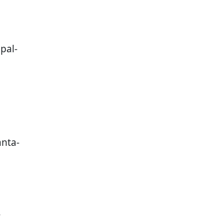
pal-
anta-
-