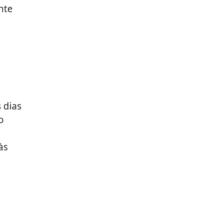
nte
 dias
o
às