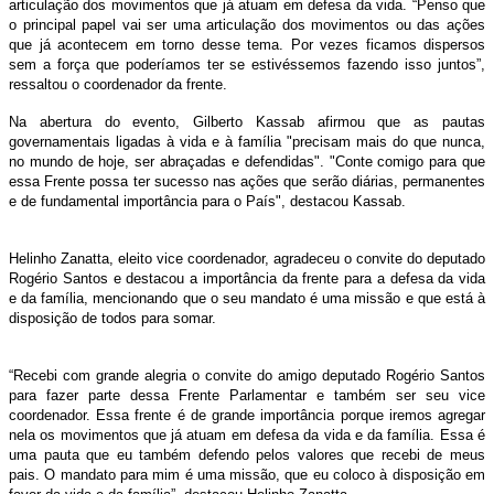
articulação dos movimentos que já atuam em defesa da vida. “Penso que
o principal papel vai ser uma articulação dos movimentos ou das ações
que já acontecem em torno desse tema. Por vezes ficamos dispersos
sem a força que poderíamos ter se estivéssemos fazendo isso juntos”,
ressaltou o coordenador da frente.
Na abertura do evento, Gilberto Kassab afirmou que as pautas
governamentais ligadas à vida e à família "precisam mais do que nunca,
no mundo de hoje, ser abraçadas e defendidas". "Conte comigo para que
essa Frente possa ter sucesso nas ações que serão diárias, permanentes
e de fundamental importância para o País", destacou Kassab.
Helinho Zanatta, eleito vice coordenador, agradeceu o convite do deputado
Rogério Santos e destacou a importância da frente para a defesa da vida
e da família, mencionando que o seu mandato é uma missão e que está à
disposição de todos para somar.
“Recebi com grande alegria o convite do amigo deputado Rogério Santos
para fazer parte dessa Frente Parlamentar e também ser seu vice
coordenador. Essa frente é de grande importância porque iremos agregar
nela os movimentos que já atuam em defesa da vida e da família. Essa é
uma pauta que eu também defendo pelos valores que recebi de meus
pais. O mandato para mim é uma missão, que eu coloco à disposição em