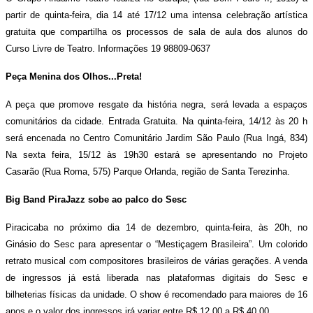
partir de quinta-feira, dia 14 até 17/12 uma intensa celebração artística
gratuita que compartilha os processos de sala de aula dos alunos do
Curso Livre de Teatro. Informações 19 98809-0637
Peça Menina dos Olhos...Preta!
A peça que promove resgate da história negra, será levada a espaços
comunitários da cidade. Entrada Gratuita. Na quinta-feira, 14/12 às 20 h
será encenada no Centro Comunitário Jardim São Paulo (Rua Ingá, 834)
Na sexta feira, 15/12 às 19h30 estará se apresentando no Projeto
Casarão (Rua Roma, 575) Parque Orlanda, região de Santa Terezinha.
Big Band PiraJazz sobe ao palco do Sesc
Piracicaba no próximo dia 14 de dezembro, quinta-feira, às 20h, no
Ginásio do Sesc para apresentar o “Mestiçagem Brasileira”. Um colorido
retrato musical com compositores brasileiros de várias gerações. A venda
de ingressos já está liberada nas plataformas digitais do Sesc e
bilheterias físicas da unidade. O show é recomendado para maiores de 16
anos e o valor dos ingressos irá variar entre R$ 12,00 a R$ 40,00.