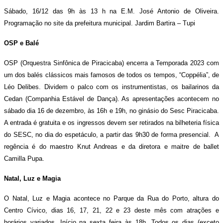
Sábado, 16/12 das 9h às 13 h na E.M. José Antonio de Oliveira.
Programação no site da prefeitura municipal. Jardim Bartira – Tupi
OSP e Balé
OSP (Orquestra Sinfônica de Piracicaba) encerra a Temporada 2023 com
um dos balés clássicos mais famosos de todos os tempos, “Coppélia”, de
Léo Delibes. Dividem o palco com os instrumentistas, os bailarinos da
Cedan (Companhia Estável de Dança). As apresentações acontecem no
sábado dia 16 de dezembro, às 16h e 19h, no ginásio do Sesc Piracicaba.
A entrada é gratuita e os ingressos devem ser retirados na bilheteria física
do SESC, no dia do espetáculo, a partir das 9h30 de forma presencial. A
regência é do maestro Knut Andreas e da diretora e maitre de ballet
Camilla Pupa.
Natal, Luz e Magia
O Natal, Luz e Magia acontece no Parque da Rua do Porto, altura do
Centro Cívico, dias 16, 17, 21, 22 e 23 deste mês com atrações e
horários variados. Início na sexta feira às 18h. Todos os dias (exceto