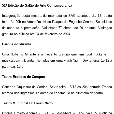
52ª Edição do Salão de Arte Contemporânea
Inauguração desta mostra de retomada do SAC acontece dia 15, sexta
feira, às 20h no Armazém 14 do Parque do Engenho Central. Solenidade
de abertura e premiação. Vai expor 77 obras, de 29 artistas. Visitação
gratuita ao público até 04 de fevereiro de 2024.
Parque do Mirante
Uma Noite no Mirante é um evento gratuito que tem food trucks e
música com a Banda Themplus em uma Flash Night, Sexta feira, 15/12 a
partir das 18h.
Teatro Erotides de Campos
Concerto Orquestra de Cordas, Sexta feira, 15/12
às 20h, entrada Franca
retirada dos ingressos 1h antes do espetáculo na bilheteria do teatro.
Teatro Municipal Dr Losso Netto
Oficina Projeto
Anomia -
15/12 –
Sexta-feira
– 14h
– Sala 2-
A oficina