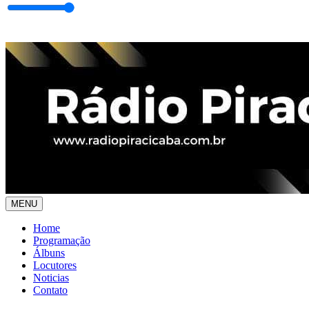
MENU
Home
Programação
Álbuns
Locutores
Noticias
Contato