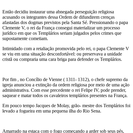
Então decidiu instaurar uma abnegada perseguição religiosa
acusando os integrantes dessa Ordem de difundirem crenças
afastadas dos dogmas previstos pela Santa Sé. Pressionando o papa
Clemente V, o rei da França consegui materializar um processo
jurídico em que os Templários seriam julgados pelos crimes que
supostamente cometiam.
Intimidado com a retaliação promovida pelo rei, o papa Clemente V
se viu em uma situação desconfortável: ou preservava a unidade
cristã ou compraria uma cara briga para defender os Templários.
Por fim , no Concílio de Vienne ( 1311- 1312), o chefe supremo da
igreja anunciou a extinção da ordem religiosa por meio de uma ação
administrativa. Com esse precedente o rei Felipe IV, pode prender,
saquear e matar todos os cavaleiros templários presentes na França.
Em pouco tempo Jacques de Molay, grão- mestre dos Templários foi
levado a fogueira em uma pequena ilha do Rio Sena.
Amarrado na estaca com o fogo começando a arder sob seus pés,