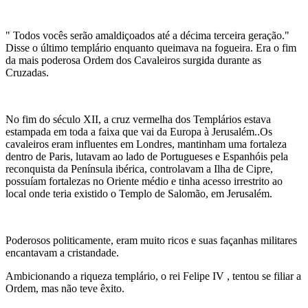
" Todos vocês serão amaldiçoados até a décima terceira geração."
Disse o último templário enquanto queimava na fogueira. Era o fim
da mais poderosa Ordem dos Cavaleiros surgida durante as
Cruzadas.
No fim do século XII, a cruz vermelha dos Templários estava
estampada em toda a faixa que vai da Europa à Jerusalém..Os
cavaleiros eram influentes em Londres, mantinham uma fortaleza
dentro de Paris, lutavam ao lado de Portugueses e Espanhóis pela
reconquista da Península ibérica, controlavam a Ilha de Cipre,
possuíam fortalezas no Oriente médio e tinha acesso irrestrito ao
local onde teria existido o Templo de Salomão, em Jerusalém.
Poderosos politicamente, eram muito ricos e suas façanhas militares
encantavam a cristandade.
Ambicionando a riqueza templário, o rei Felipe IV , tentou se filiar a
Ordem, mas não teve êxito.