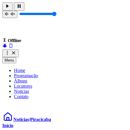
Offline
Menu
Home
Programação
Álbuns
Locutores
Noticias
Contato
Noticias
/
Piracicaba
Início