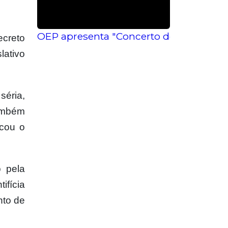
OEP apresenta "Concerto de Danças" gr
ecreto
lativo
séria,
também
acou o
 pela
ifícia
nto de