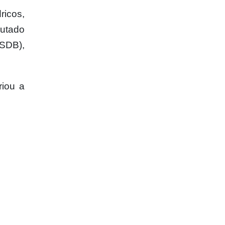
ricos,
utado
PSDB),
riou a