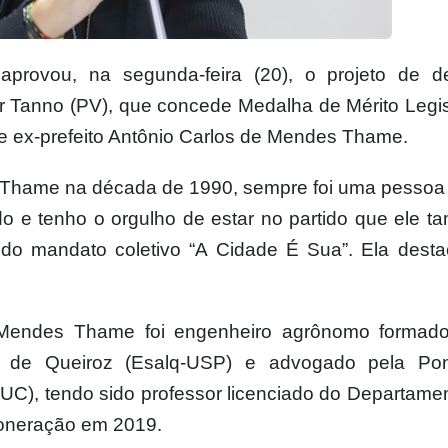
provou, na segunda-feira (20), o projeto de d
r Tanno (PV), que concede Medalha de Mérito Legis
 e ex-prefeito Antônio Carlos de Mendes Thame.
 o Thame na década de 1990, sempre foi uma pessoa 
ado e tenho o orgulho de estar no partido que ele 
V), do mandato coletivo “A Cidade É Sua”. Ela dest
Mendes Thame foi engenheiro agrônomo formado
z de Queiroz (Esalq-USP) e advogado pela Pont
UC), tendo sido professor licenciado do Departame
xoneração em 2019.