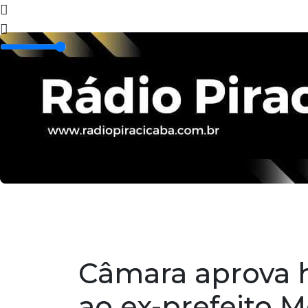
Home
Programação
Álbuns
Locutor
Câmara aprova
ao ex-prefeito