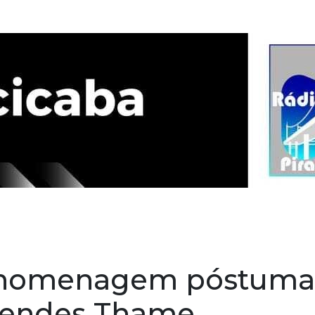
es
Noticias
Contato
 homenagem póstuma
 Mendes Thame