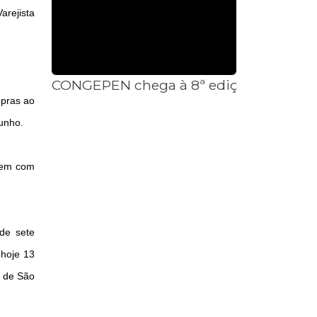
arejista
CONGEPEN chega à 8ª edição consolid
mpras ao
junho.
guem com
 de sete
 hoje 13
o de São