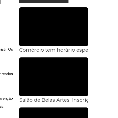
Comércio tem horário especial no Dia 
isti. Os
ercados
nvenção
Salão de Belas Artes: inscrições termin
is.