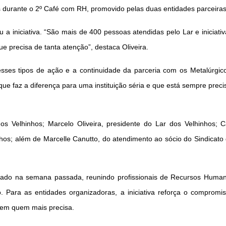
s durante
o 2º Café com RH, promovido pelas duas entidades parceiras
 a iniciativa. “São
mais de 400 pessoas atendidas pelo Lar e iniciat
ue precisa de tanta
atenção”, destaca Oliveira.
esses tipos de ação e a continuidade da parceria
com os Metalúrgico
 que faz a diferença para uma instituição séria e que está
sempre precis
 dos
Velhinhos; Marcelo Oliveira, presidente do Lar dos Velhinhos; 
nhos; além de
Marcelle Canutto, do atendimento ao sócio do Sindicato
izado na
semana passada, reunindo profissionais de Recursos Huma
o. Para as entidades
organizadoras, a iniciativa reforça o compromi
iem quem mais precisa.