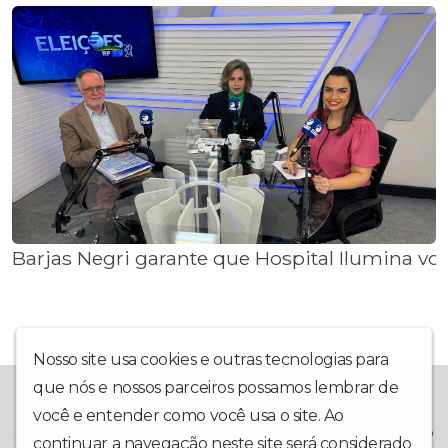
Barjas Negri garante que Hospital Ilumina volt
Nosso site usa cookies e outras tecnologias para
que nós e nossos parceiros possamos lembrar de
A Rádio Piracicaba foi criada em outubro de 2020, e inaugurada
em 1º de março de 2021, com o intuito de trazer ao internauta
você e entender como você usa o site. Ao
sempre a melhor informação, com o Jornal A Hora da Notícia e o
continuar a navegação neste site será considerado