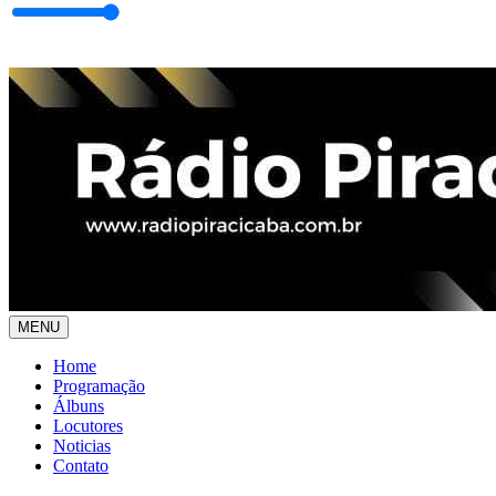
MENU
Home
Programação
Álbuns
Locutores
Noticias
Contato