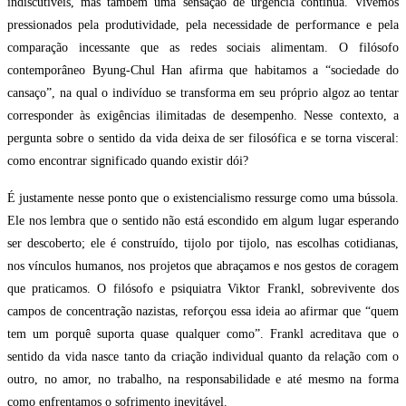
indiscutíveis, mas também uma sensação de urgência contínua. Vivemos
pressionados pela produtividade, pela necessidade de performance e pela
comparação incessante que as redes sociais alimentam. O filósofo
contemporâneo Byung-Chul Han afirma que habitamos a “sociedade do
cansaço”, na qual o indivíduo se transforma em seu próprio algoz ao tentar
corresponder às exigências ilimitadas de desempenho. Nesse contexto, a
pergunta sobre o sentido da vida deixa de ser filosófica e se torna visceral:
como encontrar significado quando existir dói?
É justamente nesse ponto que o existencialismo ressurge como uma bússola.
Ele nos lembra que o sentido não está escondido em algum lugar esperando
ser descoberto; ele é construído, tijolo por tijolo, nas escolhas cotidianas,
nos vínculos humanos, nos projetos que abraçamos e nos gestos de coragem
que praticamos. O filósofo e psiquiatra Viktor Frankl, sobrevivente dos
campos de concentração nazistas, reforçou essa ideia ao afirmar que “quem
tem um porquê suporta quase qualquer como”. Frankl acreditava que o
sentido da vida nasce tanto da criação individual quanto da relação com o
outro, no amor, no trabalho, na responsabilidade e até mesmo na forma
como enfrentamos o sofrimento inevitável.