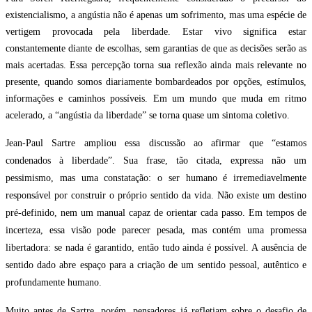
existencialismo, a angústia não é apenas um sofrimento, mas uma espécie de
vertigem provocada pela liberdade. Estar vivo significa estar
constantemente diante de escolhas, sem garantias de que as decisões serão as
mais acertadas. Essa percepção torna sua reflexão ainda mais relevante no
presente, quando somos diariamente bombardeados por opções, estímulos,
informações e caminhos possíveis. Em um mundo que muda em ritmo
acelerado, a “angústia da liberdade” se torna quase um sintoma coletivo.
Jean-Paul Sartre ampliou essa discussão ao afirmar que “estamos
condenados à liberdade”. Sua frase, tão citada, expressa não um
pessimismo, mas uma constatação: o ser humano é irremediavelmente
responsável por construir o próprio sentido da vida. Não existe um destino
pré-definido, nem um manual capaz de orientar cada passo. Em tempos de
incerteza, essa visão pode parecer pesada, mas contém uma promessa
libertadora: se nada é garantido, então tudo ainda é possível. A ausência de
sentido dado abre espaço para a criação de um sentido pessoal, autêntico e
profundamente humano.
Muito antes de Sartre, porém, pensadores já refletiam sobre o desafio de