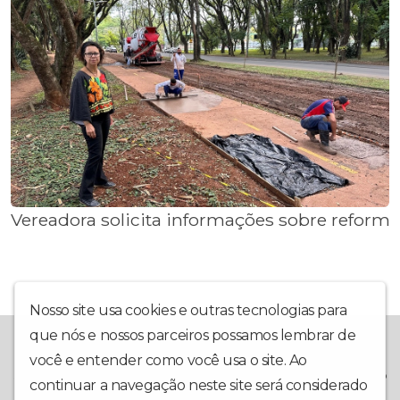
Vereadora solicita informações sobre reforma
Nosso site usa cookies e outras tecnologias para
que nós e nossos parceiros possamos lembrar de
A Rádio Piracicaba foi criada em outubro de 2020, e inaugurada
em 1º de março de 2021, com o intuito de trazer ao internauta
você e entender como você usa o site. Ao
sempre a melhor informação, com o Jornal A Hora da Notícia e o
continuar a navegação neste site será considerado
Programa de Esportes Resenha Esportiva. O site da rádio tem