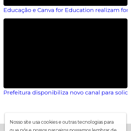
Educação e Canva for Education realizam f
Prefeitura disponibiliza novo canal para soli
Nosso site usa cookies e outras tecnologias para
que nós e nossos parceiros possamos lembrar de