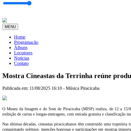
MENU
Home
Programação
Álbuns
Locutores
Noticias
Contato
Mostra Cineastas da Terrinha reúne prod
Publicada em: 11/08/2025 16:10 -
Música
Piracicaba
O Museu da Imagem e do Som de Piracicaba (MISP) realiza, de 12 a 15/08, 
exibição de curtas e longas-metragens, com entrada gratuita e classificação
Nas últimas décadas, cineastas piracicabanos têm construído uma trajetória m
conquistando prêmios, menções honrosas e participações em mostras importan