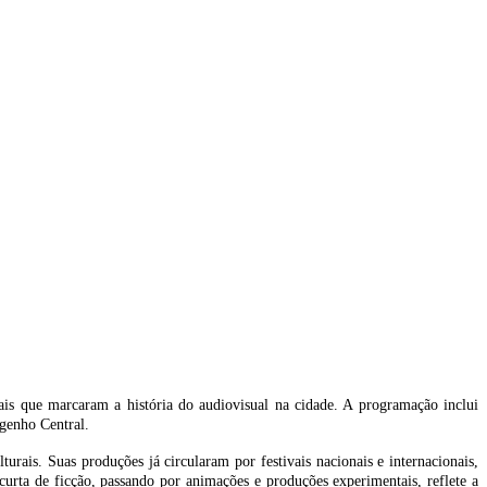
is que marcaram a história do audiovisual na cidade. A programação inclui
ngenho Central.
urais. Suas produções já circularam por festivais nacionais e internacionais,
urta de ficção, passando por animações e produções experimentais, reflete a