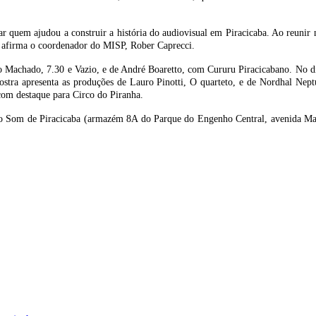
ar quem ajudou a construir a história do audiovisual em Piracicaba. Ao reuni
”, afirma o coordenador do MISP, Rober Caprecci.
Machado, 7.30 e Vazio, e de André Boaretto, com Cururu Piracicabano. No dia
stra apresenta as produções de Lauro Pinotti, O quarteto, e de Nordhal Nep
 com destaque para Circo do Piranha.
Som de Piracicaba (armazém 8A do Parque do Engenho Central, avenida Maurice