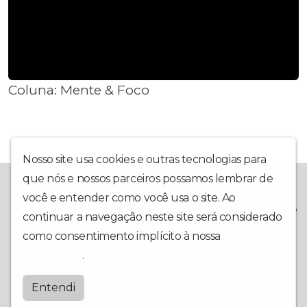
Coluna: Mente & Foco
Nosso site usa cookies e outras tecnologias para
que nós e nossos parceiros possamos lembrar de
A Rádio Piracicaba foi criada em outubro de 2020, e inaugurada
em 1º de março de 2021, com o intuito de trazer ao internauta
você e entender como você usa o site. Ao
sempre a melhor informação, com o Jornal A Hora da Notícia e o
continuar a navegação neste site será considerado
Programa de Esportes Resenha Esportiva. O site da rádio tem
como consentimento implícito à nossa
política de
uma programação repleta de musica e noticias sempre
atualizada.
privacidade
.
Radio Piracicaba
Entendi
by
BRASCAST