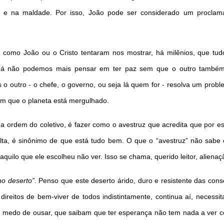
r e na maldade. Por isso, João pode ser considerado um proclam
como João ou o Cristo tentaram nos mostrar, há milênios, que tud
 Já não podemos mais pensar em ter paz sem que o outro também
o outro - o chefe, o governo, ou seja lá quem for - resolva um prob
em que o planeta está mergulhado.
a ordem do coletivo, é fazer como o avestruz que acredita que por e
lta, é sinônimo de que está tudo bem. O que o “avestruz” não sabe
quilo que ele escolheu não ver. Isso se chama, querido leitor, alienaçã
no deserto”
. Penso que este deserto árido, duro e resistente das cons
ireitos de bem-viver de todos indistintamente, continua aí, necessi
medo de ousar, que saibam que ter esperança não tem nada a ver c