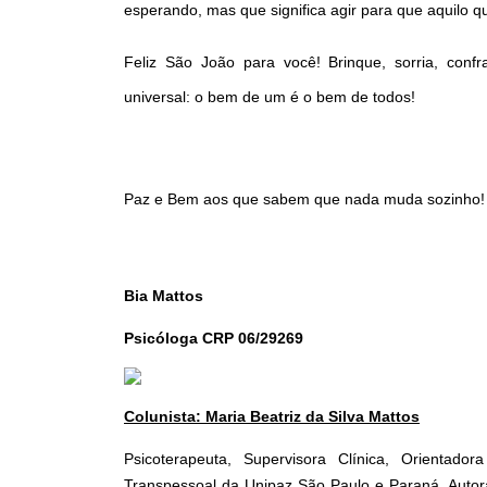
esperando, mas que significa agir para que aquilo qu
Feliz São João para você! Brinque, sorria, con
universal: o bem de um é o bem de todos!
Paz e Bem aos que sabem que nada muda sozinho!
Bia Mattos
Psicóloga CRP 06/29269
Colunista: Maria Beatriz da Silva Mattos
Psicoterapeuta, Supervisora Clínica, Orientado
Transpessoal da Unipaz São Paulo e Paraná. Autora 