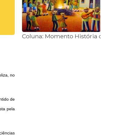
Coluna: Momento História com Junior 
liza, no
ntido de
sta pela
iências