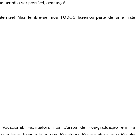
e acredita ser possível, aconteça!
fraternize! Mas lembre-se, nós TODOS fazemos parte de uma frate
ra Vocacional, Facilitadora nos Cursos de Pós-graduação em Psi
dos livros Espiritualidade em Psicologia: Psicossíntese, uma Psicol