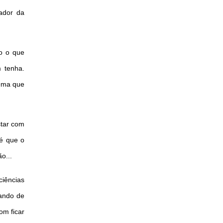
ador da
o o que
 tenha.
lema que
star com
 é que o
o...
ciências
tando de
om ficar