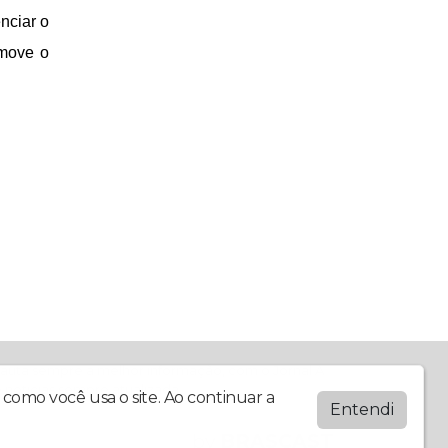
nciar o
omove o
rnauta sempre a melhor informação, com o Jornal A
noticias sempre atualizada.
como você usa o site. Ao continuar a
Entendi
by
BRASCAST