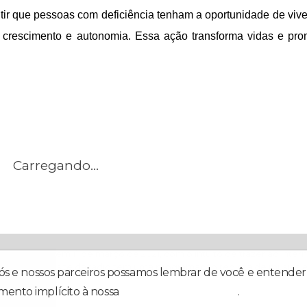
ntir que pessoas com deficiência tenham a oportunidade de vive
 crescimento e autonomia. Essa ação transforma vidas e pr
Carregando...
e inaugurada em 1º de março de 2021, com o intuito de trazer ao inte
Esportiva. O site da rádio tem uma programação repleta de musica e 
nós e nossos parceiros possamos lembrar de você e entender 
mento implícito à nossa
política de privacidade
.