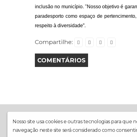
inclusão no município. "Nosso objetivo é gara
paradesporto como espaço de pertencimento,
respeito à diversidade”.
Compartilhe:
COMENTÁRIOS
A Rádio Piracicaba foi criada em outubro de 2020, 
Hora da Notícia e o Programa de Esportes Resenha 
Nosso site usa cookies e outras tecnologias para que 
navegação neste site será considerado como consenti
Radio Piracicaba