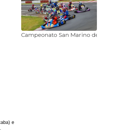
Campeonato San Marino define os cam
icaba)
e