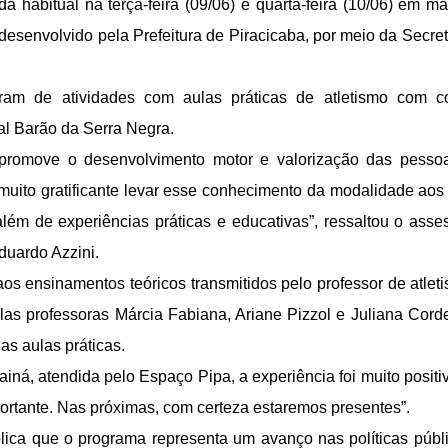
a habitual na terça-feira (09/06) e quarta-feira (10/06) em m
esenvolvido pela Prefeitura de Piracicaba, por meio da Secret
ram de atividades com aulas práticas de atletismo com co
l Barão da Serra Negra.
promove o desenvolvimento motor e valorização das pesso
i muito gratificante levar esse conhecimento da modalidade aos
ém de experiências práticas e educativas”, ressaltou o asse
duardo Azzini.
aos ensinamentos teóricos transmitidos pelo professor de atlet
las professoras Márcia Fabiana, Ariane Pizzol e Juliana Corde
as aulas práticas.
á, atendida pelo Espaço Pipa, a experiência foi muito positiv
portante. Nas próximas, com certeza estaremos presentes”.
plica que o programa representa um avanço nas políticas públ