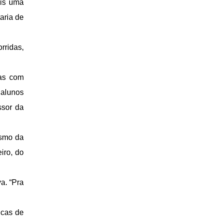
ais uma
aria de
rridas,
as com
 alunos
ssor da
ismo da
iro, do
a. “Pra
icas de