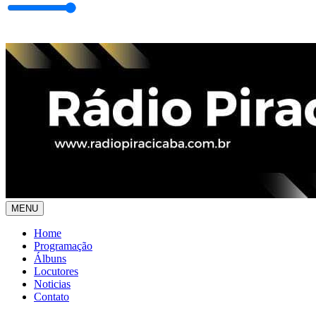
MENU
Home
Programação
Álbuns
Locutores
Noticias
Contato