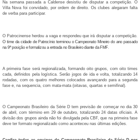
Na semana passada a Caldense desistiu de disputar a competição. O
Villa Nova foi convidado, por ordem de direito. Os clubes alegaram falta
de verba para participar.
O Patrocinense herdou a vaga e respondeu que irá disputar a competição.
O time da cidade de Patrocínio terminou o Campeonato Mineiro do ano passado
na 9ª posição e formalizou a entrada no Brasileiro diante da FMF.
A primeira fase será regionalizada, formando oito grupos, com oito times
cada, definidos pela logística. Serão jogos de ida e volta, totalizando 14
rodadas, com os quatro melhores colocados avançando para a segunda
fase e, na sequencia, com mata-mata (oitavas, quartas e semifinal).
O Campeonato Brasileiro da Série D tem previsão de começar no dia 30
de abril, com término em 29 de outubro, totalizando 24 datas oficiais. A
divisão dos grupos ainda não foi divulgada pela CBF, que na primeira fase
deve ter formato regionalizado como aconteceu nas últimas edições.
Confira todas as equipes do Campeonato Brasileiro da Série D por