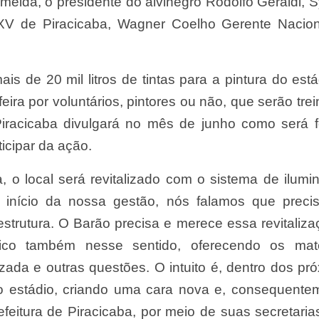
meida, o presidente do alvinegro Rodolfo Geraldi, S
XV de Piracicaba, Wagner Coelho Gerente Nacion
is de 20 mil litros de tintas para a pintura do está
eira por voluntários, pintores ou não, que serão tre
Piracicaba divulgará no mês de junho como será f
icipar da ação.
, o local será revitalizado com o sistema de ilumi
o início da nossa gestão, nós falamos que prec
strutura. O Barão precisa e merece essa revitaliza
tico também nesse sentido, oferecendo os mater
zada e outras questões. O intuito é, dentro dos pr
do estádio, criando uma cara nova e, consequente
efeitura de Piracicaba, por meio de suas secretaria