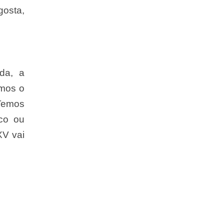
gosta,
ada, a
emos o
 Temos
ico ou
XV vai