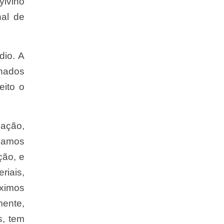
ylvino
al de
dio. A
inados
eito o
nação,
isamos
ção, e
iais,
óximos
mente,
s, tem