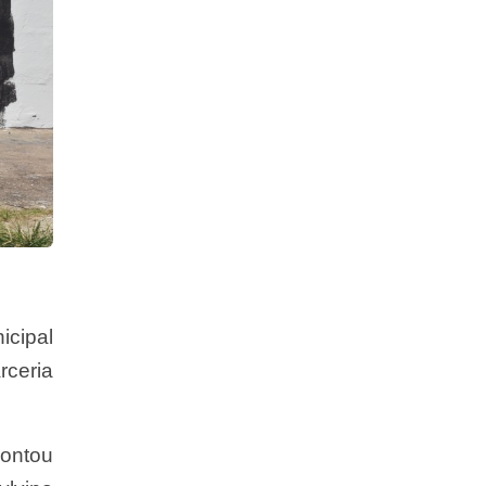
icipal
rceria
contou