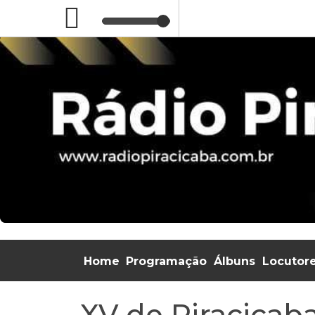
Home
Programação
Álbuns
Locutor
XV de Piracicaba