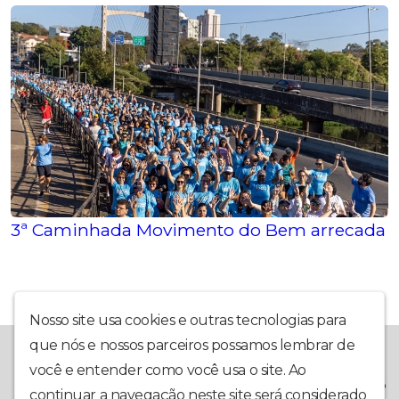
3ª Caminhada Movimento do Bem arrecada 2,6
Nosso site usa cookies e outras tecnologias para
que nós e nossos parceiros possamos lembrar de
A Rádio Piracicaba foi criada em outubro de 2020, e inaugurada
em 1º de março de 2021, com o intuito de trazer ao internauta
você e entender como você usa o site. Ao
sempre a melhor informação, com o Jornal A Hora da Notícia e o
continuar a navegação neste site será considerado