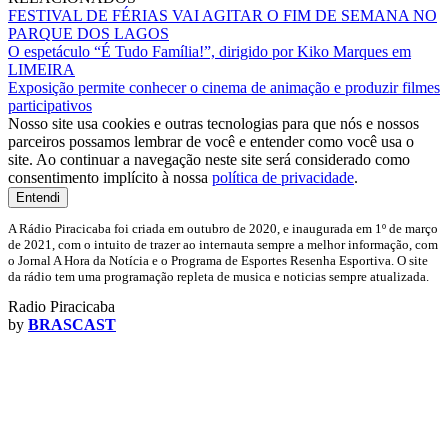
FESTIVAL DE FÉRIAS VAI AGITAR O FIM DE SEMANA NO
PARQUE DOS LAGOS
O espetáculo “É Tudo Família!”, dirigido por Kiko Marques em
LIMEIRA
Exposição permite conhecer o cinema de animação e produzir filmes
participativos
Nosso site usa cookies e outras tecnologias para que nós e nossos
parceiros possamos lembrar de você e entender como você usa o
site. Ao continuar a navegação neste site será considerado como
consentimento implícito à nossa
política de privacidade
.
Entendi
A Rádio Piracicaba foi criada em outubro de 2020, e inaugurada em 1º de março
de 2021, com o intuito de trazer ao internauta sempre a melhor informação, com
o Jornal A Hora da Notícia e o Programa de Esportes Resenha Esportiva. O site
da rádio tem uma programação repleta de musica e noticias sempre atualizada.
Radio Piracicaba
by
BRASCAST