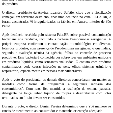
do produto.
O diretor presidente da Anvisa, Leandro Safatle, citou que a fiscalização
começou em fevereiro deste ano, após uma denúncia no canal FALA.BR, e
foram encontradas 76 irregularidades na fábrica em Amaro, interior de São
Paulo.
Após denúncia recebida pelo sistema Fala.BR sobre possível contaminação
bacteriana nos produtos, incluindo a bactéria Pseudomonas aeruginosa. A
própria empresa confirmou a contaminação microbiológica em diversos
lotes dos produtos, com presença de Pseudomonas aeruginosa, o que indica,
segundo a avaliação técnica da agência, falhas no controle de processo
produtivo. Essa bactéria é conhecida por sobreviver em ambientes úmidos e
em produtos líquidos, como saneantes analisados. O contato com produtos
contaminados pode causar infecções na pele, olhos, sistemas urinário e
respiratório, especialmente em pessoas mais vulneráveis.
Após o voto do presidente, os demais diretores concordaram em manter as
medidas como forma de “resguardar a segurança sanitária dos
consumidores”. Com isso, fica mantida a resolução da semana passada:
detergente de louça, sabão líquido de roupas e desinfetantes com lotes
terminados em 1 não devem ser consumidos.
Durante o voto, o diretor Daniel Pereira determinou que a Ypê melhore os
canais de atendimento ao consumidor e mantenha orientação adequada.