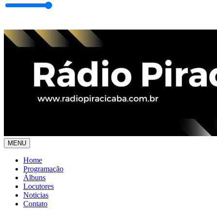
MENU
Home
Programação
Álbuns
Locutores
Noticias
Contato