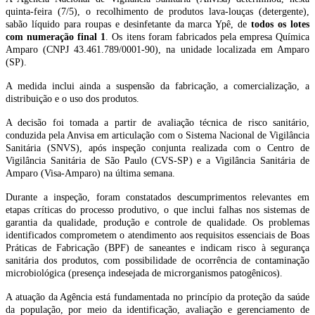
quinta-feira (7/5), o recolhimento de produtos lava-louças (detergente),
sabão líquido para roupas e desinfetante da marca Ypê, de
todos os lotes
com numeração final 1
. Os itens foram fabricados pela empresa Química
Amparo (CNPJ 43.461.789/0001-90), na unidade localizada em Amparo
(SP).
A medida inclui ainda a suspensão da fabricação, a comercialização, a
distribuição e o uso dos produtos.
A decisão foi tomada a partir de avaliação técnica de risco sanitário,
conduzida pela Anvisa em articulação com o Sistema Nacional de Vigilância
Sanitária (SNVS), após inspeção conjunta realizada com o Centro de
Vigilância Sanitária de São Paulo (CVS-SP) e a Vigilância Sanitária de
Amparo (Visa-Amparo) na última semana.
Durante a inspeção, foram constatados descumprimentos relevantes em
etapas críticas do processo produtivo, o que inclui falhas nos sistemas de
garantia da qualidade, produção e controle de qualidade. Os problemas
identificados comprometem o atendimento aos requisitos essenciais de Boas
Práticas de Fabricação (BPF) de saneantes e indicam risco à segurança
sanitária dos produtos, com possibilidade de ocorrência de contaminação
microbiológica (presença indesejada de microrganismos patogênicos).
A atuação da Agência está fundamentada no princípio da proteção da saúde
da população, por meio da identificação, avaliação e gerenciamento de