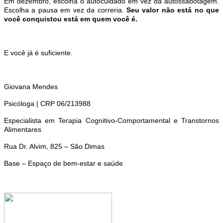
Em dezembro, escolha o autocuidado em vez da autossabotagem.
Escolha a pausa em vez da correria.
Seu valor nã
o est
á
no que
voc
ê
conquistou est
á
em quem voc
ê é.
E voc
ê j
á é suficiente.
Giovana Mendes
Psic
ó
loga | CRP 06/213988
Especialista em Terapia Cognitivo-Comportamental e Transtornos
Alimentares
Rua Dr. Alvim, 825
– S
ã
o Dimas
Base
–
Espa
ç
o de bem-estar e sa
úde