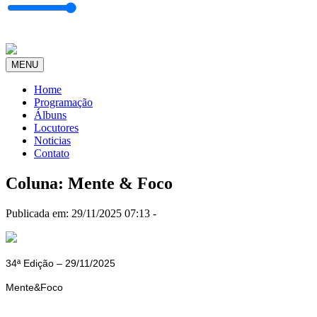
MENU
Home
Programação
Álbuns
Locutores
Noticias
Contato
Coluna: Mente & Foco
Publicada em: 29/11/2025 07:13 -
34ª Edi
çã
o –
29
/11/2025
Mente&Foco