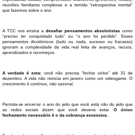
reuniões familiares complexas e a temida
“
retrospectiva mental
”
que fazemos sobre o ano.
A TCC nos ensina a
desafiar pensamentos absolutistas
como
“
preciso ter conquistado tudo
” ou
“
o ano foi perdido
”
. Esses
pensamentos dicot
ô
micos (tudo ou nada, sucesso ou fracasso)
ignoram a complexidade da vida real feita de avan
ç
os, recuos,
aprendizados e recome
ç
os.
A verdade
é
esta:
voc
ê n
ã
o precisa
“
fechar ciclos
” at
é
31 de
dezembro. A vida não reinicia em janeiro como um videogame. O
crescimento
é
cont
í
nuo, n
ão sazonal.
Permita-se encerrar o ano do jeito que voc
ê está n
ão do jeito que
as redes sociais dizem que voc
ê
deveria estar.
O
ú
nico
fechamento necess
á
rio
é
o da cobran
ç
a excessiva.