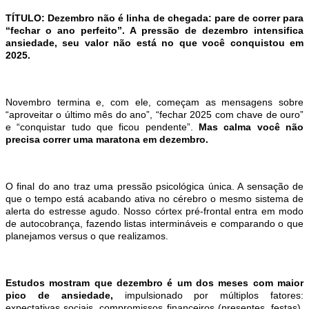
TÍ
TULO: Dezembro nã
o
é
linha de chegada: pare de correr para
“
fechar o ano perfeito
”
. A pressão de dezembro intensifica
ansiedade, seu valor nã
o est
á
no que voc
ê
conquistou em
2025.
Novembro termina e, com ele, come
ç
am as mensagens sobre
“
aproveitar o
ú
ltimo m
ê
s do ano
”,
“
fechar 2025 com chave de ouro
”
e
“
conquistar tudo que ficou pendente
”.
Mas calma voc
ê n
ão
precisa correr uma maratona em dezembro.
O final do ano traz uma pressã
o psicol
ó
gica
ú
nica. A sensação de
que o tempo est
á
acabando ativa no c
é
rebro o mesmo sistema de
alerta do estresse agudo. Nosso c
órtex pr
é
-frontal entra em modo
de autocobran
ç
a, fazendo listas intermin
á
veis e comparando o que
planejamos versus o que realizamos.
Estudos mostram que dezembro
é
um dos meses com maior
pico de ansiedade,
impulsionado por m
ú
ltiplos fatores:
expectativas sociais, compromissos financeiros (presentes, festas),