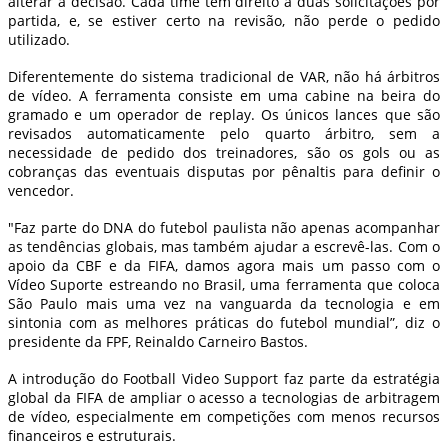
alterar a decisão. Cada time tem direito a duas solicitações por
partida, e, se estiver certo na revisão, não perde o pedido
utilizado.
Diferentemente do sistema tradicional de VAR, não há árbitros
de vídeo. A ferramenta consiste em uma cabine na beira do
gramado e um operador de replay. Os únicos lances que são
revisados automaticamente pelo quarto árbitro, sem a
necessidade de pedido dos treinadores, são os gols ou as
cobranças das eventuais disputas por pênaltis para definir o
vencedor.
"Faz parte do DNA do futebol paulista não apenas acompanhar
as tendências globais, mas também ajudar a escrevê-las. Com o
apoio da CBF e da FIFA, damos agora mais um passo com o
Vídeo Suporte estreando no Brasil, uma ferramenta que coloca
São Paulo mais uma vez na vanguarda da tecnologia e em
sintonia com as melhores práticas do futebol mundial”, diz o
presidente da FPF, Reinaldo Carneiro Bastos.
A introdução do Football Video Support faz parte da estratégia
global da FIFA de ampliar o acesso a tecnologias de arbitragem
de vídeo, especialmente em competições com menos recursos
financeiros e estruturais.