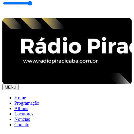
MENU
Home
Programação
Álbuns
Locutores
Noticias
Contato