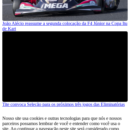
João Alécio reassume a segunda colocação da F4 Júnior na Copa Itu
de Kart
Tite convoca Seleção para os próximos três jogos das Eliminatórias
Nosso site usa cookies e outras tecnologias para que nós e nossos
parceiros possamos lembrar de você e entender como você usa o
site. Ao continuar a navegação neste site será considerado como