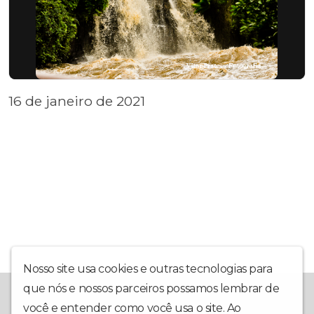
16 de janeiro de 2021
Nosso site usa cookies e outras tecnologias para
que nós e nossos parceiros possamos lembrar de
A Rádio Piracicaba foi criada em outubro de 2020, e inaugurada
em 1º de março de 2021, com o intuito de trazer ao internauta
você e entender como você usa o site. Ao